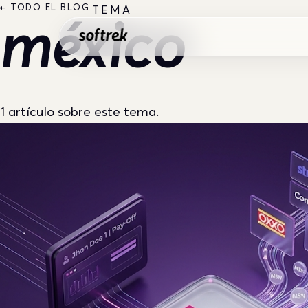
Saltar al contenido
← TODO EL BLOG
TEMA
méxico
1 artículo sobre este tema.