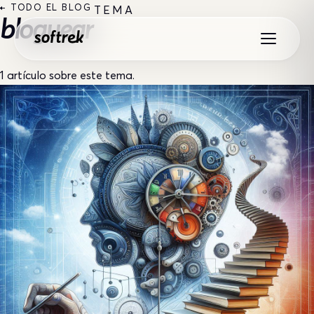
Saltar al contenido
← TODO EL BLOG
TEMA
bloguear
1 artículo sobre este tema.