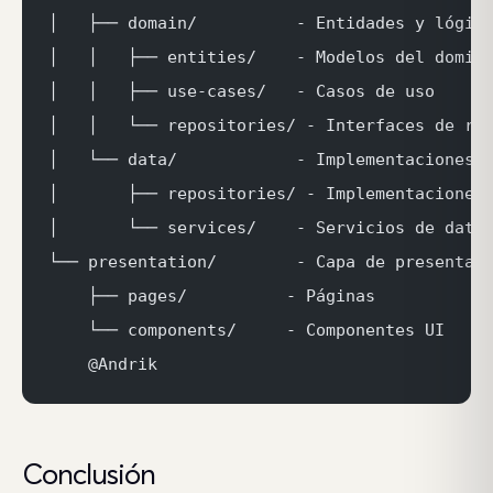
│   ├── domain/          - Entidades y lógic
│   │   ├── entities/    - Modelos del domin
│   │   ├── use-cases/   - Casos de uso
│   │   └── repositories/ - Interfaces de re
│   └── data/            - Implementaciones
│       ├── repositories/ - Implementaciones
│       └── services/    - Servicios de dato
└── presentation/        - Capa de presentac
    ├── pages/          - Páginas
    └── components/     - Componentes UI
    @Andrik
Conclusión